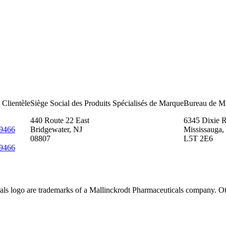
 Clientèle
Siège Social des Produits Spécialisés de Marque
Bureau de Mi
440 Route 22 East
6345 Dixie R
-9466
Bridgewater, NJ
Mississauga
08807
L5T 2E6
-9466
ls logo are trademarks of a Mallinckrodt Pharmaceuticals company. Ot