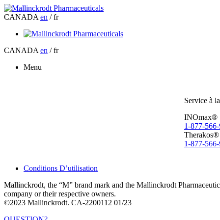
CANADA
en
/ fr
CANADA
en
/ fr
Menu
Service à la
INOmax®
1-877-566
Therakos®
1-877-566
Conditions D’utilisation
Mallinckrodt, the “M” brand mark and the Mallinckrodt Pharmaceutica
company or their respective owners.
©2023 Mallinckrodt. CA-2200112 01/23
QUESTION?